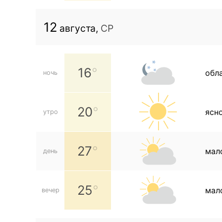
12
августа,
СР
16
обл
ночь
20
ясн
утро
27
мал
день
25
мал
вечер