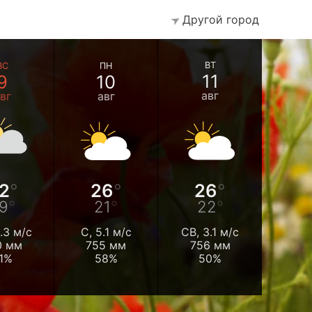
Другой город
ВТ
ВС
ПН
11
9
10
авг
вг
авг
2
26
26
9
21
22
.3 м/с
С, 5.1 м/с
СВ, 3.1 м/с
0 мм
755 мм
756 мм
1%
58%
50%