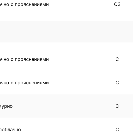
ачно с прояснениями
СЗ
ачно с прояснениями
С
ачно с прояснениями
С
мурно
С
ооблачно
С