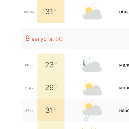
31
обл
вечер
9
августа,
ВС
23
мал
ночь
26
мал
утро
31
неб
день