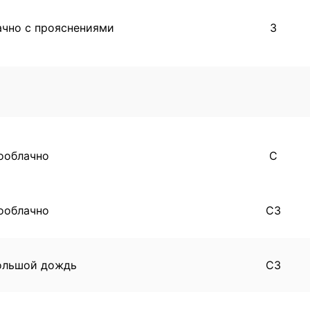
ачно с прояснениями
З
ооблачно
С
ооблачно
СЗ
ольшой дождь
СЗ