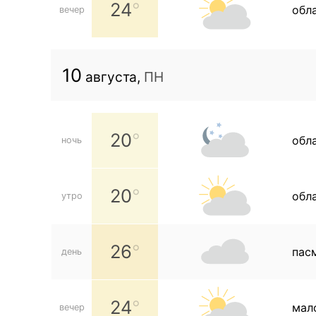
24
обл
вечер
10
августа,
ПН
20
обл
ночь
20
обл
утро
26
пас
день
24
мал
вечер