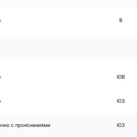
о
В
о
ЮВ
о
ЮЗ
ачно с прояснениями
ЮЗ