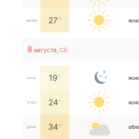
27
ясн
вечер
8
августа,
СБ
19
ясн
ночь
24
ясн
утро
34
обл
день