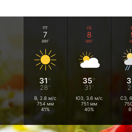
ПТ
СБ
7
8
авг
авг
а
31
35
3
28
31
2
В, 2.8 м/с
ЮЗ, 3.6 м/с
СЗ, 6
754 мм
751 мм
75
41%
40%
6