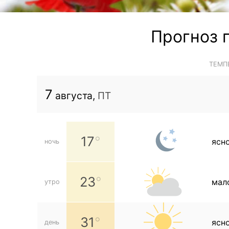
Прогноз 
ТЕМП
7
августа,
ПТ
17
ясн
ночь
23
мал
утро
31
ясн
день