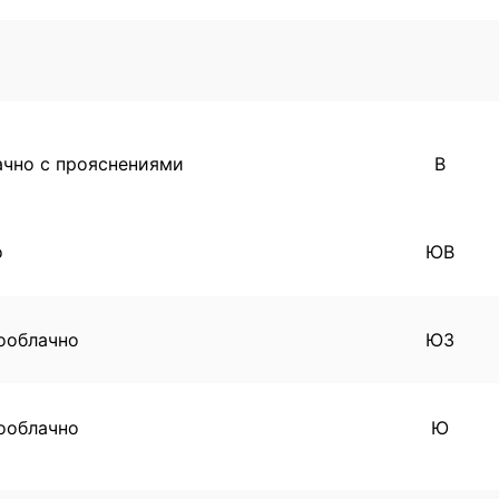
ачно с прояснениями
В
о
ЮВ
ооблачно
ЮЗ
ооблачно
Ю