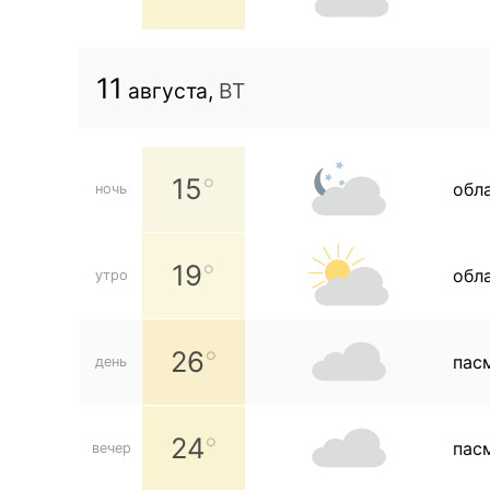
11
августа,
ВТ
15
обл
ночь
19
обл
утро
26
пас
день
24
пас
вечер