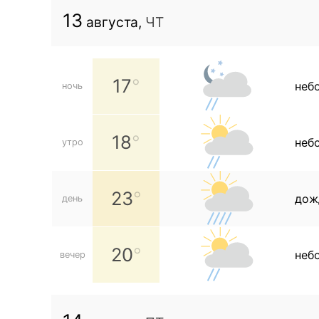
13
августа,
ЧТ
17
неб
ночь
18
неб
утро
23
дож
день
20
неб
вечер