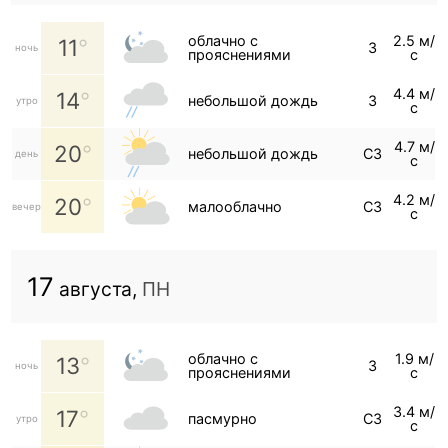
облачно с
2.5 м/
11
З
ночь
прояснениями
с
4.4 м/
14
небольшой дождь
З
утро
с
4.7 м/
20
небольшой дождь
СЗ
день
с
4.2 м/
20
малооблачно
СЗ
вечер
с
17
августа,
ПН
облачно с
1.9 м/
13
З
ночь
прояснениями
с
3.4 м/
17
пасмурно
СЗ
утро
с