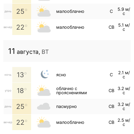
5.9 м/
25
малооблачно
С
день
с
5.1 м/
22
малооблачно
СВ
вечер
с
11
августа,
ВТ
2.1 м/
13
ясно
С
ночь
с
облачно с
3.2 м/
18
СВ
утро
прояснениями
с
3.2 м/
25
пасмурно
СВ
день
с
2.5 м/
22
малооблачно
СВ
вечер
с