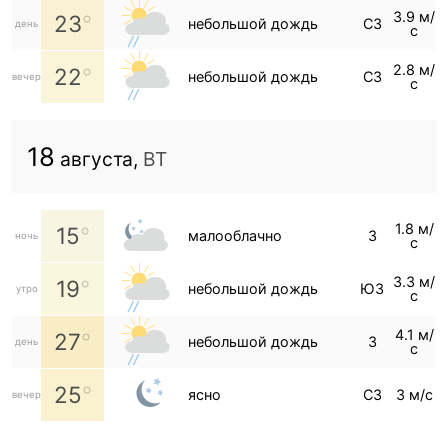
3.9 м/
23
небольшой дождь
СЗ
день
с
2.8 м/
22
небольшой дождь
СЗ
вечер
с
18
августа,
ВТ
1.8 м/
15
малооблачно
З
ночь
с
3.3 м/
19
небольшой дождь
ЮЗ
утро
с
4.1 м/
27
небольшой дождь
З
день
с
25
ясно
СЗ
3 м/с
вечер