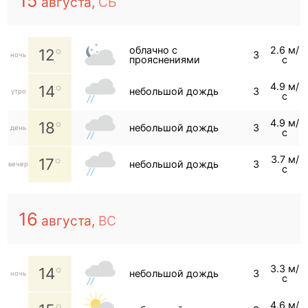
15
августа,
СБ
облачно с
2.6 м/
12
З
ночь
прояснениями
с
4.9 м/
14
небольшой дождь
З
утро
с
4.9 м/
18
небольшой дождь
З
день
с
3.7 м/
17
небольшой дождь
З
вечер
с
16
августа,
ВС
3.3 м/
14
небольшой дождь
З
ночь
с
4.6 м/