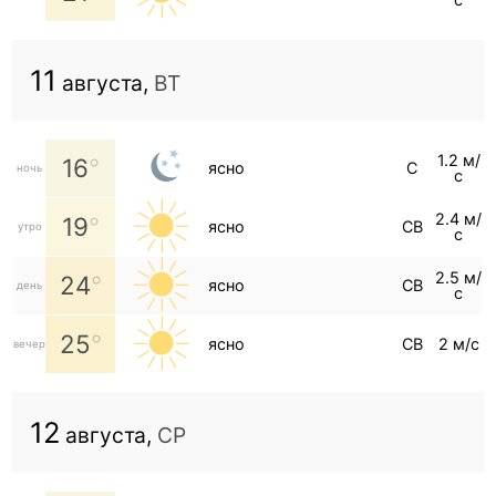
11
августа,
ВТ
1.2 м/
16
ясно
С
ночь
с
2.4 м/
19
ясно
СВ
утро
с
2.5 м/
24
ясно
СВ
день
с
25
ясно
СВ
2 м/с
вечер
12
августа,
СР