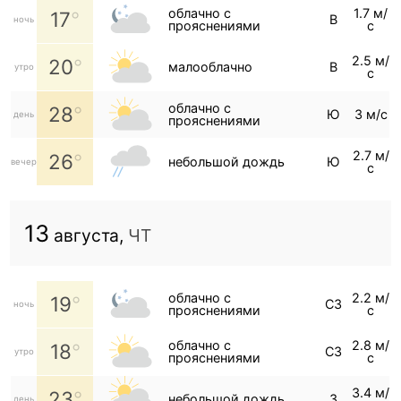
облачно с
1.7 м/
17
В
ночь
прояснениями
с
2.5 м/
20
малооблачно
В
утро
с
облачно с
28
Ю
3 м/с
день
прояснениями
2.7 м/
26
небольшой дождь
Ю
вечер
с
13
августа,
ЧТ
облачно с
2.2 м/
19
СЗ
ночь
прояснениями
с
облачно с
2.8 м/
18
СЗ
утро
прояснениями
с
3.4 м/
23
небольшой дождь
З
день