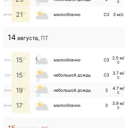
с
21
малооблачно
СЗ
3 м/с
вечер
14
августа,
ПТ
2.5 м/
15
малооблачно
СЗ
ночь
с
3.7 м/
15
небольшой дождь
СЗ
утро
с
4.7 м/
19
небольшой дождь
З
день
с
3.9 м/
17
малооблачно
З
вечер
с