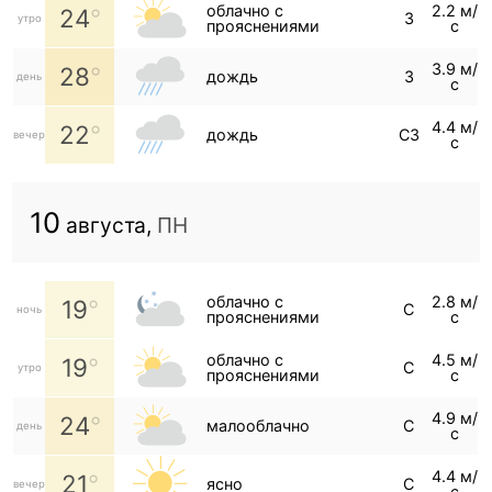
облачно с
2.2 м/
24
З
утро
прояснениями
с
3.9 м/
28
дождь
З
день
с
4.4 м/
22
дождь
СЗ
вечер
с
10
августа,
ПН
облачно с
2.8 м/
19
С
ночь
прояснениями
с
облачно с
4.5 м/
19
С
утро
прояснениями
с
4.9 м/
24
малооблачно
С
день
с
4.4 м/
21
ясно
С
вечер
с