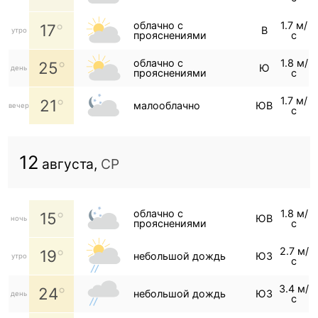
облачно с
1.7 м/
17
В
утро
прояснениями
с
облачно с
1.8 м/
25
Ю
день
прояснениями
с
1.7 м/
21
малооблачно
ЮВ
вечер
с
12
августа,
СР
облачно с
1.8 м/
15
ЮВ
ночь
прояснениями
с
2.7 м/
19
небольшой дождь
ЮЗ
утро
с
3.4 м/
24
небольшой дождь
ЮЗ
день
с