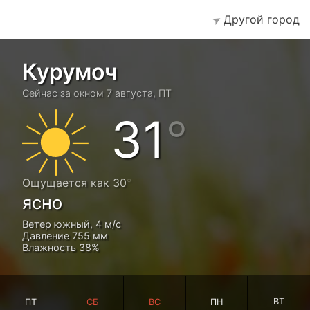
Другой город
Курумоч
Сейчас за окном 7 августа, ПТ
31
Ощущается как 30
ясно
Ветер южный, 4 м/с
Давление 755 мм
Влажность 38%
ВТ
ПТ
СБ
ВС
ПН