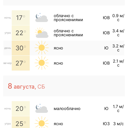
облачно с
0.9 м/
17
ЮВ
ночь
прояснениями
с
облачно с
3.4 м/
22
ЮВ
утро
прояснениями
с
3.2 м/
30
ясно
Ю
день
с
2.1 м/
27
ясно
ЮВ
вечер
с
8
августа,
СБ
1.7 м/
20
малооблачно
Ю
ночь
с
25
ясно
ЮЗ
3 м/с
утро