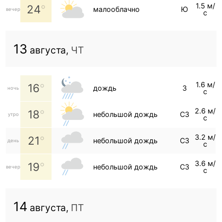
1.5 м/
24
малооблачно
Ю
вечер
с
13
августа,
ЧТ
1.6 м/
16
дождь
З
ночь
с
2.6 м/
18
небольшой дождь
СЗ
утро
с
3.2 м/
21
небольшой дождь
СЗ
день
с
3.6 м/
19
небольшой дождь
СЗ
вечер
с
14
августа,
ПТ