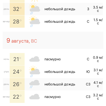
3.5 м/
32
небольшой дождь
З
день
с
1.5 м/
28
небольшой дождь
С
вечер
с
9
августа,
ВС
0.9 м/
21
пасмурно
С
ночь
с
3.1 м/
24
небольшой дождь
Ю
утро
с
4.1 м/
26
небольшой дождь
СЗ
день
с
3.2 м/
22
пасмурно
СЗ
вечер
с