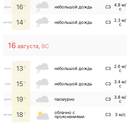
4.8 м/
16
небольшой дождь
СЗ
день
с
2.3 м/
14
небольшой дождь
СЗ
вечер
с
16
августа,
ВС
2.6 м/
13
небольшой дождь
СЗ
ночь
с
3.4 м/
15
небольшой дождь
СЗ
утро
с
3.8 м/
19
пасмурно
СЗ
день
с
облачно с
18
СЗ
3 м/с
вечер
прояснениями