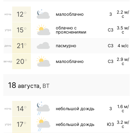
2.2 м/
12
малооблачно
З
ночь
с
облачно с
3.5 м/
15
СЗ
утро
прояснениями
с
21
пасмурно
СЗ
4 м/с
день
2.9 м/
20
малооблачно
СЗ
вечер
с
18
августа,
ВТ
1.6 м/
14
небольшой дождь
З
ночь
с
3.2 м/
17
небольшой дождь
ЮЗ
утро
с