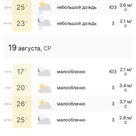
3.6 м/
25
небольшой дождь
ЮЗ
день
с
2.1 м/
23
небольшой дождь
З
вечер
с
19
августа,
СР
2.1 м/
17
малооблачно
ЮЗ
ночь
с
3.4 м/
20
малооблачно
З
утро
с
3.7 м/
26
малооблачно
З
день
с
2.8 м/
25
малооблачно
З
вечер
с