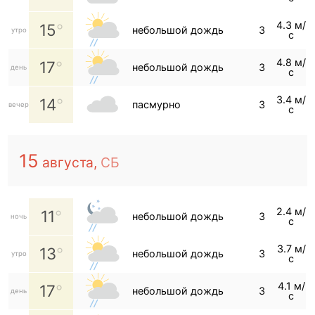
4.3 м/
15
небольшой дождь
З
утро
с
4.8 м/
17
небольшой дождь
З
день
с
3.4 м/
14
пасмурно
З
вечер
с
15
августа,
СБ
2.4 м/
11
небольшой дождь
З
ночь
с
3.7 м/
13
небольшой дождь
З
утро
с
4.1 м/
17
небольшой дождь
З
день
с