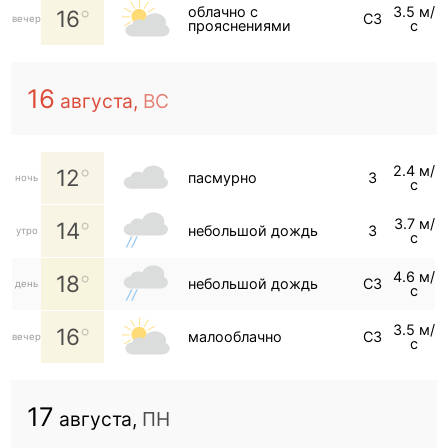
облачно с
3.5 м/
16
СЗ
вечер
прояснениями
с
16
августа,
ВС
2.4 м/
12
пасмурно
З
ночь
с
3.7 м/
14
небольшой дождь
З
утро
с
4.6 м/
18
небольшой дождь
СЗ
день
с
3.5 м/
16
малооблачно
СЗ
вечер
с
17
августа,
ПН