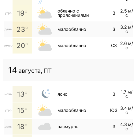
облачно с
2.5 м/
19
З
утро
прояснениями
с
3.2 м/
23
малооблачно
З
день
с
2.6 м/
20
малооблачно
СЗ
вечер
с
14
августа,
ПТ
1.7 м/
13
ясно
З
ночь
с
3.4 м/
15
малооблачно
ЮЗ
утро
с
4.3 м/
18
пасмурно
З
день
с