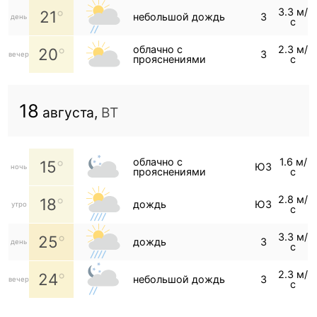
3.3 м/
21
небольшой дождь
З
день
с
облачно с
2.3 м/
20
З
вечер
прояснениями
с
18
августа,
ВТ
облачно с
1.6 м/
15
ЮЗ
ночь
прояснениями
с
2.8 м/
18
дождь
ЮЗ
утро
с
3.3 м/
25
дождь
З
день
с
2.3 м/
24
небольшой дождь
З
вечер
с