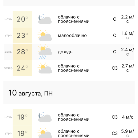
облачно с
2.2 м/
20
С
ночь
прояснениями
с
1.6 м/
23
малооблачно
С
утро
с
2.4 м/
28
дождь
С
день
с
облачно с
2.7 м/
24
СЗ
вечер
прояснениями
с
10
августа,
ПН
облачно с
19
СЗ
4 м/с
ночь
прояснениями
облачно с
5.9 м/
19
СЗ
утро
прояснениями
с